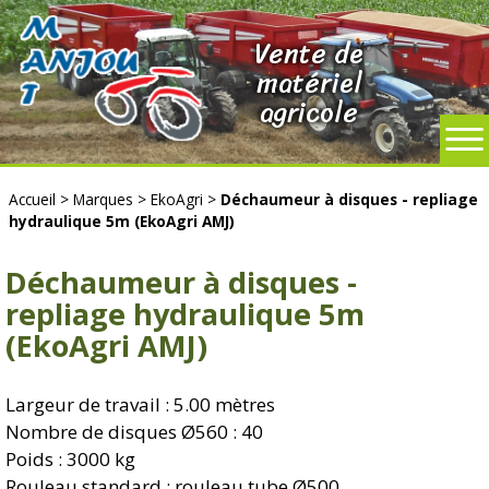
Vente de
matériel
agricole
Accueil
>
Marques
>
EkoAgri
>
Déchaumeur à disques - repliage
hydraulique 5m (EkoAgri AMJ)
Déchaumeur à disques -
repliage hydraulique 5m
(EkoAgri AMJ)
Largeur de travail : 5.00 mètres
Nombre de disques Ø560 : 40
Poids : 3000 kg
Rouleau standard : rouleau tube Ø500