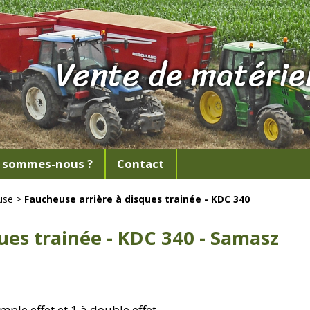
Vente de matériel
 sommes-nous ?
Contact
use
>
Faucheuse arrière à disques trainée - KDC 340
ues trainée - KDC 340 - Samasz
mple effet et 1 à double effet